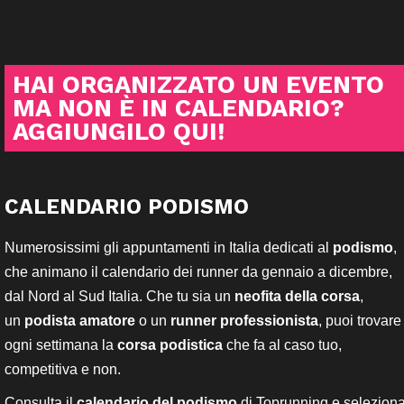
HAI ORGANIZZATO UN EVENTO
MA NON È IN CALENDARIO?
AGGIUNGILO QUI!
CALENDARIO PODISMO
Numerosissimi gli appuntamenti in Italia dedicati al
podismo
,
che animano il calendario dei runner da gennaio a dicembre,
dal Nord al Sud Italia. Che tu sia un
neofita della corsa
,
un
podista amatore
o un
runner professionista
, puoi trovare
ogni settimana la
corsa podistica
che fa al caso tuo,
competitiva e non.
Consulta il
calendario del podismo
di Toprunning e selezion