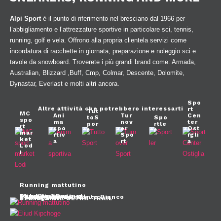
Alpi Sport
è il punto di riferimento nel bresciano dal 1966 per
l’abbigliamento e l’attrezzature sportive in particolare sci, tennis,
running, golf e vela. Offrono alla propria clientela servizi come
incordatura di racchette in giornata, preparazione e noleggio sci e
tavole da snowboard. Troverete i più grandi brand come: Armada,
Australian, Blizzard ,Buff, Cmp, Colmar, Descente, Dolomite,
Dynastar, Everlast e molti altri ancora.
Spo
Altre attività che potrebbero interessarti
rt
Tut
MC
Ani
Tur
Cen
toS
Spo
spo
ma
nov
ter
por
rtle
rt
spo
er
Ost
t
r
mar
rtiv
Spo
igli
ket
a
rt
a
Lod
i
Running mattutino
Eliud Kipchoge
10 km in 50 minuti
Five Fingers
L’Ultra Trail sul Monte Bianco
Podismo Campania
Cronogare
LEMKOWYNA ULTRA-TRAIL