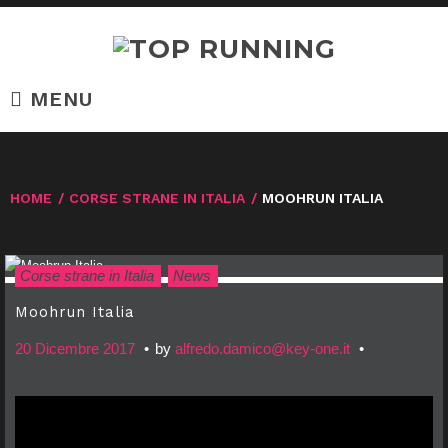
MENU
HOME
/
CORSE STRANE IN ITALIA
/
MOOHRUN ITALIA
Corse strane in Italia
News
Moohrun Italia
20 Dicembre 2017
by
alfredo.damico@key-one.it