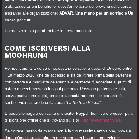
aiuta associazioni benefiche, quest’anno parte dei proventi della corsa
andranno alle organizzazione:
ADVAR
,
Una mano per un sorriso
e
Un
cuore per tutti
.
Un motivo in più per affrontare la corsa maculata.
COME ISCRIVERSI ALLA
MOOHRUN4
Per iscriversi alla corsa è necessario versare la quota di 16 euro, entro
il 18 marzo 2018, che dà accesso al kit da ritirare prima della partenza
con pettorale e maglietta celebrativa e permette di accedere ai punti di
ristoro muccati presenti lungo il percorso. Possono partecipare tutti,
senza esclusione di età, credo e capacità motorie. L’importante è
sentirsi vicini al credo della corsa “
La Butto in Vacca
”.
È possibile pagare con carta di credito, Paypal, bonifico o presso i punti
di iscrizione offline che si trovano sul sito
http://www.moohrun.it/
Se correre vestito da mucca non è la tuo massima ambizione, prova a
dare un’occhiata alle altre corse strane a cui potresti partecipare.