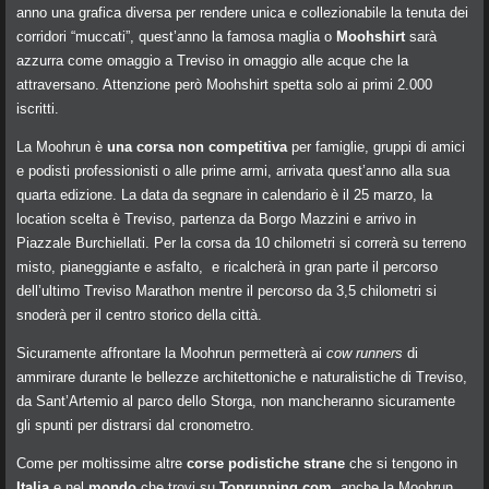
anno una grafica diversa per rendere unica e collezionabile la tenuta dei
corridori “muccati”, quest’anno la famosa maglia o
Moohshirt
sarà
azzurra come omaggio a Treviso in omaggio alle acque che la
attraversano. Attenzione però Moohshirt spetta solo ai primi 2.000
iscritti.
La Moohrun è
una corsa non competitiva
per famiglie, gruppi di amici
e podisti professionisti o alle prime armi, arrivata quest’anno alla sua
quarta edizione. La data da segnare in calendario è il 25 marzo, la
location scelta è Treviso, partenza da Borgo Mazzini e arrivo in
Piazzale Burchiellati. Per la corsa da 10 chilometri si correrà su terreno
misto, pianeggiante e asfalto, e ricalcherà in gran parte il percorso
dell’ultimo Treviso Marathon mentre il percorso da 3,5 chilometri si
snoderà per il centro storico della città.
Sicuramente affrontare la Moohrun permetterà ai
cow runners
di
ammirare durante le bellezze architettoniche e naturalistiche di Treviso,
da Sant’Artemio al parco dello Storga, non mancheranno sicuramente
gli spunti per distrarsi dal cronometro.
Come per moltissime altre
corse podistiche strane
che si tengono in
Italia
e nel
mondo
che trovi su
Toprunning.com
, anche la Moohrun