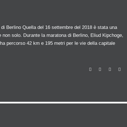
 di Berlino Quella del 16 settembre del 2018 è stata una
 e non solo. Durante la maratona di Berlino, Eliud Kipchoge,
ha percorso 42 km e 195 metri per le vie della capitale
F
T
G
L
a
w
o
i
c
i
o
n
e
t
g
k
b
t
l
e
o
e
e
d
o
r
+
I
k
n