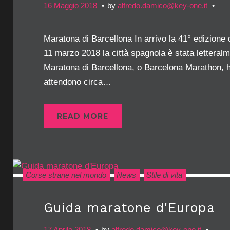
16 Maggio 2018
by
alfredo.damico@key-one.it
Maratona di Barcellona In arrivo la 41° edizion
11 marzo 2018 la città spagnola è stata letteralm
Maratona di Barcellona, o Barcelona Marathon, ha 
attendono circa…
READ MORE
Corse strane nel mondo
News
Stile di vita
Guida maratone d'Europa
17 Aprile 2018
by
alfredo.damico@key-one.it