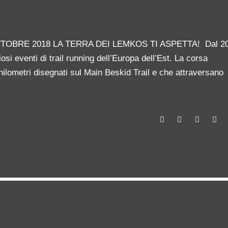
TOBRE 2018 LA TERRA DEI LEMKOS TI ASPETTA! Dal 2
i eventi di trail running dell’Europa dell’Est. La corsa
hilometri disegnati sul Main Beskid Trail e che attraversano
F
T
G
L
a
w
o
i
c
i
o
n
e
t
g
k
b
t
l
e
o
e
e
d
o
r
+
I
a
k
n