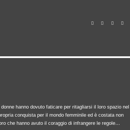
F
T
G
L
a
w
o
i
c
i
o
n
e
t
g
k
b
t
l
e
o
e
e
d
o
r
+
I
k
n
onne hanno dovuto faticare per ritagliarsi il loro spazio nel
propria conquista per il mondo femminile ed è costata non
oro che hanno avuto il coraggio di infrangere le regole…