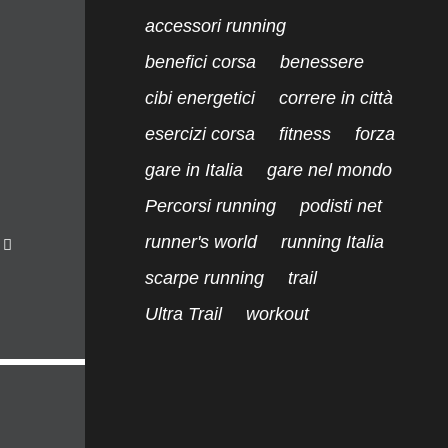
accessori running
benefici corsa
benessere
cibi energetici
correre in città
esercizi corsa
fitness
forza
gare in Italia
gare nel mondo
Percorsi running
podisti net
runner's world
running Italia
P
i
scarpe running
trail
n
Ultra Trail
workout
t
e
r
e
s
t