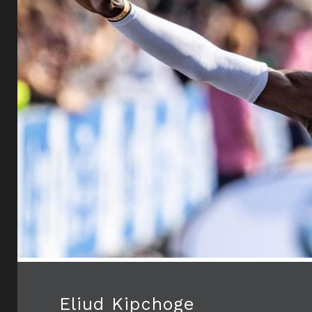
NEL
MONDO
Eliud Kipchoge