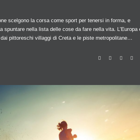
ne scelgono la corsa come sport per tenersi in forma, e
 spuntare nella lista delle cose da fare nella vita. L’Europa 
 dai pittoreschi villaggi di Creta e le piste metropolitane…
F
T
G
L
a
w
o
i
c
i
o
n
e
t
g
k
b
t
l
e
o
e
e
d
o
r
+
I
k
n