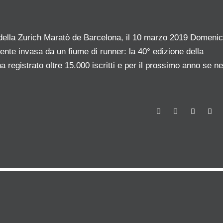
e della Zurich Maratò de Barcelona, il 10 marzo 2019 Domeni
ente invasa da un fiume di runner: la 40° edizione della
registrato oltre 15.000 iscritti e per il prossimo anno se ne
F
T
G
L
a
w
o
i
c
i
o
n
e
t
g
k
b
t
l
e
o
e
e
d
o
r
+
I
k
n