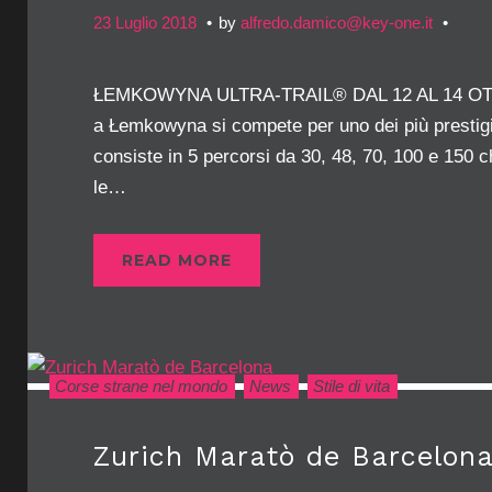
23 Luglio 2018
by
alfredo.damico@key-one.it
ŁEMKOWYNA ULTRA-TRAIL® DAL 12 AL 14 OT
a Łemkowyna si compete per uno dei più prestigios
consiste in 5 percorsi da 30, 48, 70, 100 e 150 c
le…
READ MORE
Corse strane nel mondo
News
Stile di vita
Zurich Maratò de Barcelon